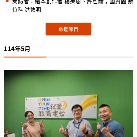
受訪者：繪本創作者 楊美恩、許哲綸；國資圖 數
位科 洪敦明
收聽節目
114年5月