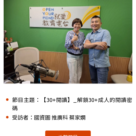
節目主題：【30+閱讀】_解鎖30+成人的閱讀密
碼
受訪者：國資圖 推廣科 蔡家嫻