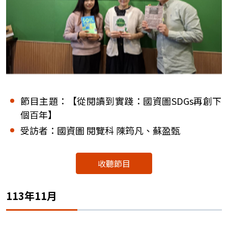
節目主題：【從閱讀到實踐：國資圖SDGs再創下
個百年】
受訪者：國資圖 閱覽科 陳筠凡、蘇盈甄
收聽節目
113年11月