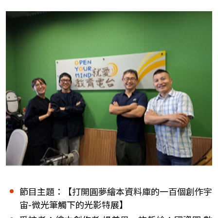
節目主題：【打開圓夢繪本資料庫的一百個創作宇
宙-微光筆觸下的光影特展】