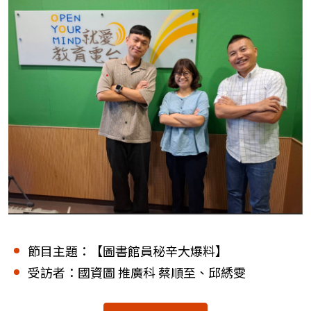
節目主題：【圖書館員秘辛大爆料】
受訪者：國資圖 推廣科 蔡順至、邱綉雯