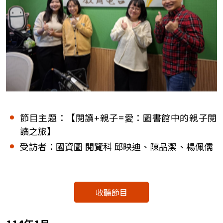
節目主題：【閱讀+親子=愛：圖書館中的親子閱
讀之旅】
受訪者：國資圖 閱覽科 邱映迪、陳品潔、楊佩儒
收聽節目