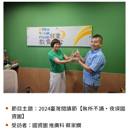
節目主題：2024臺灣閱讀節【無所不讀•夜探國
資圖】
受訪者：國資圖 推廣科 蔡家嫻